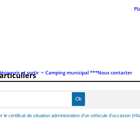
Pl
Découvrir et sortir
Camping municipal ***
Nous contacter
articuliers
le certificat de situation administrative d'un véhicule d'occasion (Hi