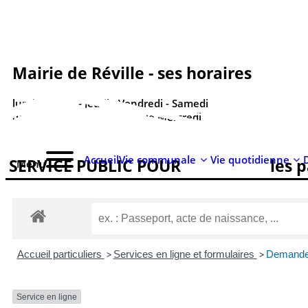
contenu
principal
Mairie de Réville - ses horaires
lundi - Mardi - Jeudi - Vendredi - Samedi
de 9h00 à 12h00 - Fermée le Mercredi
Accueil
Vie communale
Vie quotidienne
SERVICE PUBLIC POUR​
les p
Menu
Accueil particuliers
>
Services en ligne et formulaires
>
Demander 
Service en ligne