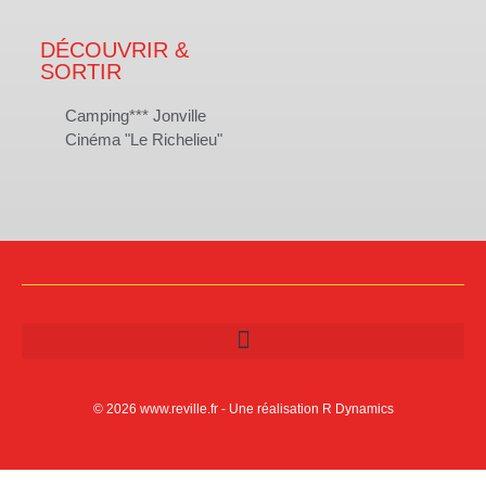
DÉCOUVRIR &
SORTIR
Camping*** Jonville
Cinéma "Le Richelieu"
© 2026 www.reville.fr - Une réalisation R Dynamics