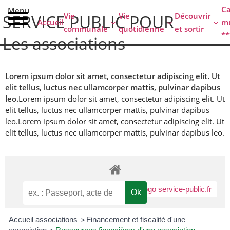
contenu
C
Menu
principal
Vie
Vie
Découvrir
SERVICE PUBLIC POUR
Accueil
mu
communale
quotidienne
et sortir
**
Les associations
Lorem ipsum dolor sit amet, consectetur adipiscing elit. Ut
elit tellus, luctus nec ullamcorper mattis, pulvinar dapibus
leo.
Lorem ipsum dolor sit amet, consectetur adipiscing elit. Ut
elit tellus, luctus nec ullamcorper mattis, pulvinar dapibus
leo.
Lorem ipsum dolor sit amet, consectetur adipiscing elit. Ut
elit tellus, luctus nec ullamcorper mattis, pulvinar dapibus leo.
Accueil associations
>
Financement et fiscalité d'une