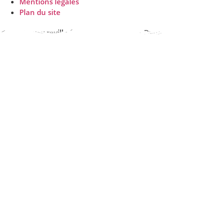
Mentions légales
Plan du site
© 2026 www.reville.fr - Une réalisation R Dynamics