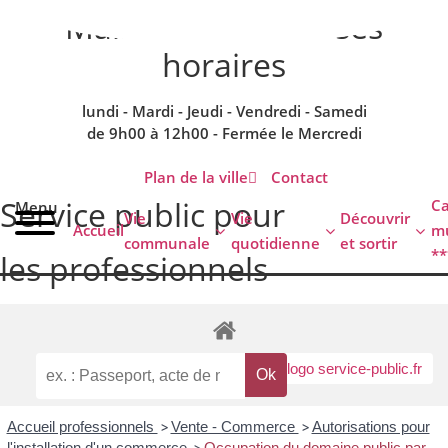
contenu
Mairie de Réville - ses
principal
horaires
lundi - Mardi - Jeudi - Vendredi - Samedi
de 9h00 à 12h00 - Fermée le Mercredi
Plan de la ville
Contact
Service public pour
C
Menu
Vie
Vie
Découvrir
Accueil
mu
communale
quotidienne
et sortir
**
les professionnels
Accueil professionnels
>
Vente - Commerce
>
Autorisations pour
l'installation d'un commerce
Occupation du domaine public par