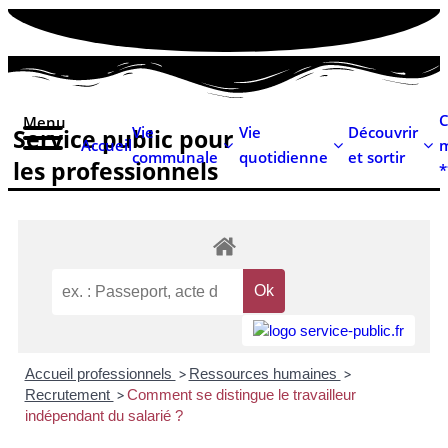
contenu
principal
C
Menu
Vie
Vie
Découvrir
Service public pour
Accueil
m
communale
quotidienne
et sortir
les professionnels
*
Accueil professionnels
>
Ressources humaines
>
Recrutement
>
Comment se distingue le travailleur
indépendant du salarié ?