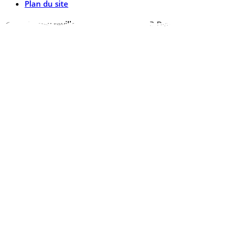
Plan du site
© 2026 www.reville.fr - Une réalisation R Dynamics