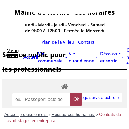
contenu
principal
Mairie de Réville - ses horaires
lundi - Mardi - Jeudi - Vendredi - Samedi
de 9h00 à 12h00 - Fermée le Mercredi
Plan de la ville
Contact
C
Menu
Service public pour
Vie
Vie
Découvrir
Accueil
m
communale
quotidienne
et sortir
*
les professionnels
Accueil professionnels
>
Ressources humaines
>
Contrats de
travail, stages en entreprise