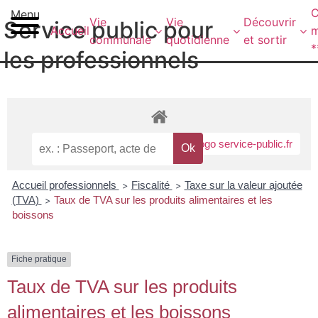
contenu
C
Menu
principal
Vie
Vie
Découvrir
Service public pour
Accueil
m
communale
quotidienne
et sortir
*
les professionnels
Accueil professionnels
Fiscalité
Taxe sur la valeur ajoutée
>
>
(TVA)
Taux de TVA sur les produits alimentaires et les
>
boissons
Fiche pratique
Taux de TVA sur les produits
alimentaires et les boissons