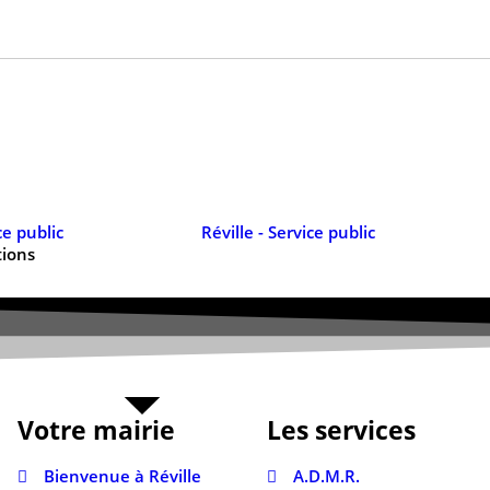
tions
Votre mairie
Les services
Bienvenue à Réville
A.D.M.R.