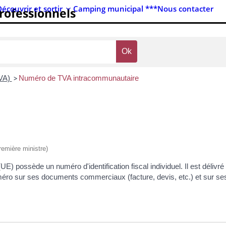
Découvrir et sortir
Camping municipal ***
Nous contacter
professionnels
TVA)
>
Numéro de TVA intracommunautaire
Première ministre)
E) possède un numéro d'identification fiscal individuel. Il est délivr
e numéro sur ses documents commerciaux (facture, devis, etc.) et sur s