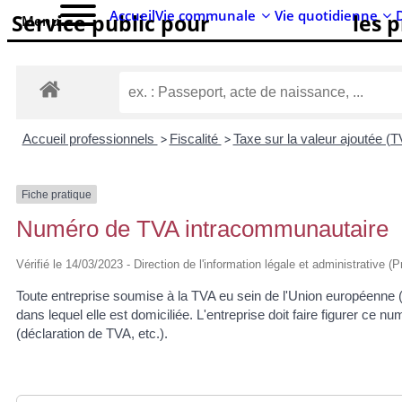
Accueil
Vie communale
Vie quotidienne
Service public pour
les 
Menu
Accueil professionnels
>
Fiscalité
>
Taxe sur la valeur ajoutée (
Fiche pratique
Numéro de TVA intracommunautaire
Vérifié le 14/03/2023 - Direction de l'information légale et administrative (
Toute entreprise soumise à la TVA eu sein de l'Union européenne (U
dans lequel elle est domiciliée. L'entreprise doit faire figurer c
(déclaration de TVA, etc.).