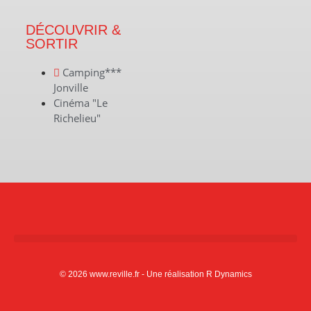
DÉCOUVRIR &
SORTIR
Camping***
Jonville
Cinéma "Le
Richelieu"
© 2026 www.reville.fr - Une réalisation R Dynamics