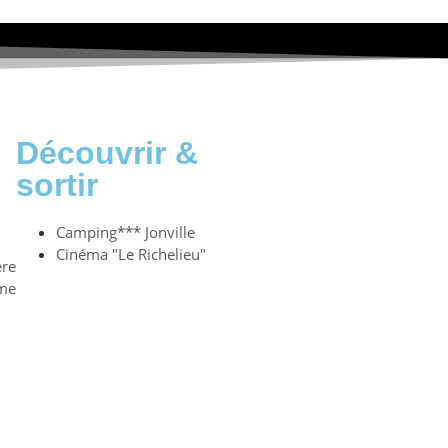
Découvrir &
sortir
Camping*** Jonville
Cinéma "Le Richelieu"
ère
sme