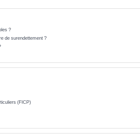
bles ?
re de surendettement ?
?
iculiers (FICP)