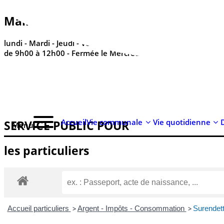
contenu
principal
Mairie de Réville - ses horaires
lundi - Mardi - Jeudi - Vendredi - Samedi
de 9h00 à 12h00 - Fermée le Mercredi
Accueil
Vie communale
Vie quotidienne
SERVICE PUBLIC POUR​
Menu
les particuliers
Accueil particuliers
>
Argent - Impôts - Consommation
>
Surendet