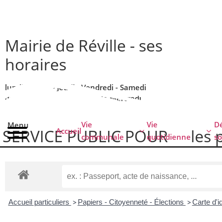
contenu
principal
Mairie de Réville - ses
horaires
lundi - Mardi - Jeudi - Vendredi - Samedi
de 9h00 à 12h00 - Fermée le Mercredi
Vie
Vie
Dé
Menu
SERVICE PUBLIC POUR​
les 
Accueil
communale
quotidienne
so
Accueil particuliers
>
Papiers - Citoyenneté - Élections
>
Carte d'i