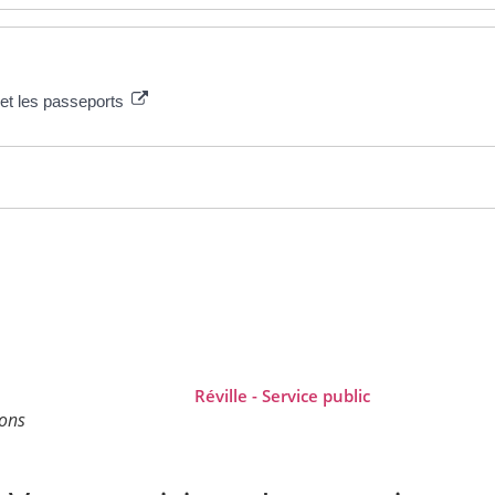
é et les passeports
ions