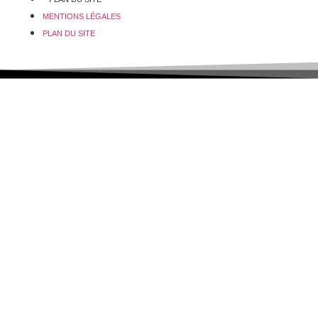
MENTIONS LÉGALES
PLAN DU SITE
© 2026 www.reville.fr - Une réalisation R Dynamics