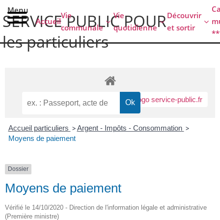
contenu
C
Menu
principal
Vie
Vie
Découvrir
SERVICE PUBLIC POUR​
Accueil
mu
communale
quotidienne
et sortir
**
les particuliers
Accueil particuliers
>
Argent - Impôts - Consommation
>
Moyens de paiement
Dossier
Moyens de paiement
Vérifié le 14/10/2020 - Direction de l'information légale et administrative
(Première ministre)