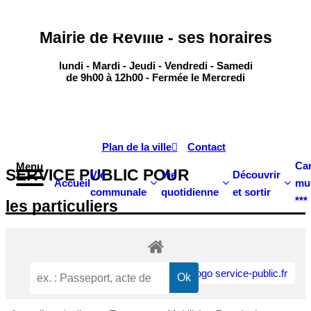
contenu
principal
Mairie de Réville - ses horaires
lundi - Mardi - Jeudi - Vendredi - Samedi
de 9h00 à 12h00 - Fermée le Mercredi
Plan de la ville
Contact
Ca
Menu
SERVICE PUBLIC POUR​
Vie
Vie
Découvrir
Accueil
mun
communale
quotidienne
et sortir
***
les particuliers