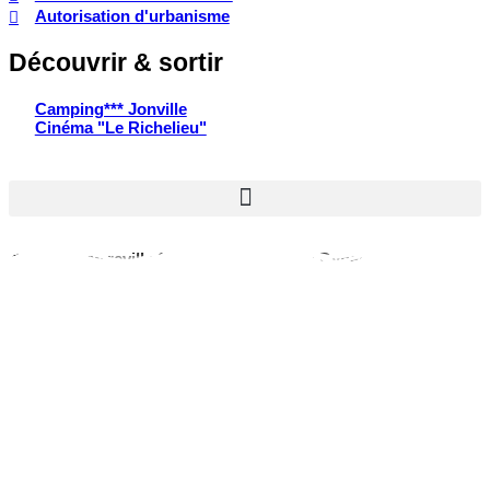
Autorisation d'urbanisme
Découvrir & sortir
Camping*** Jonville
Cinéma "Le Richelieu"
© 2026 www.reville.fr - Une réalisation R Dynamics