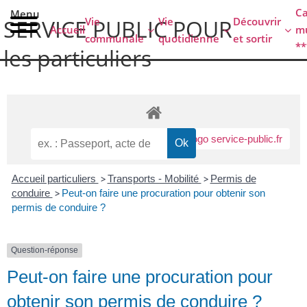
contenu
C
Menu
principal
Vie
Vie
Découvrir
SERVICE PUBLIC POUR​
Accueil
mu
communale
quotidienne
et sortir
**
les particuliers
Accueil particuliers
>
Transports - Mobilité
>
Permis de
conduire
>
Peut-on faire une procuration pour obtenir son
permis de conduire ?
Question-réponse
Peut-on faire une procuration pour
obtenir son permis de conduire ?