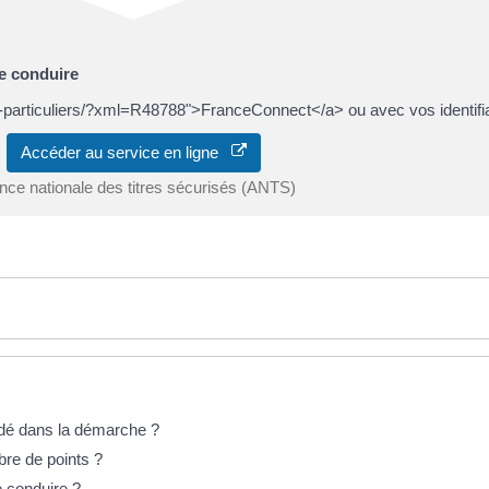
e conduire
-les-particuliers/?xml=R48788">FranceConnect</a> ou avec vos identif
Accéder au service en ligne
nce nationale des titres sécurisés (ANTS)
idé dans la démarche ?
re de points ?
e conduire ?