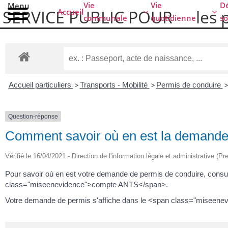
Vie
Vie
Dé
Menu
SERVICE PUBLIC POUR​
les 
Accueil
communale
quotidienne
so
Accueil particuliers
>
Transports - Mobilité
>
Permis de conduire
>
Question-réponse
Comment savoir où en est la demande
Vérifié le 16/04/2021 - Direction de l'information légale et administrative (Pr
Pour savoir où en est votre demande de permis de conduire, cons
class="miseenevidence">compte ANTS</span>.
Votre demande de permis s'affiche dans le <span class="miseene