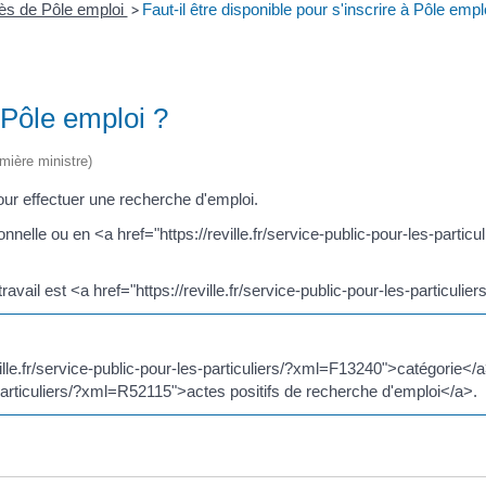
s de Pôle emploi
>
Faut-il être disponible pour s'inscrire à Pôle empl
à Pôle emploi ?
emière ministre)
our effectuer une recherche d'emploi.
nnelle ou en <a href="https://reville.fr/service-public-pour-les-parti
ravail est <a href="https://reville.fr/service-public-pour-les-partic
ille.fr/service-public-pour-les-particuliers/?xml=F13240">catégorie</
s-particuliers/?xml=R52115">actes positifs de recherche d'emploi</a>.