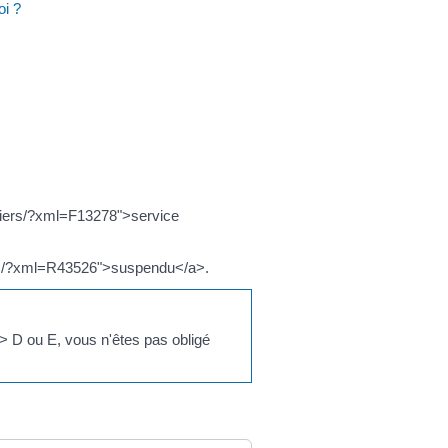
oi ?
culiers/?xml=F13278">service
uliers/?xml=R43526">suspendu</a>.
a> D ou E, vous n'êtes pas obligé