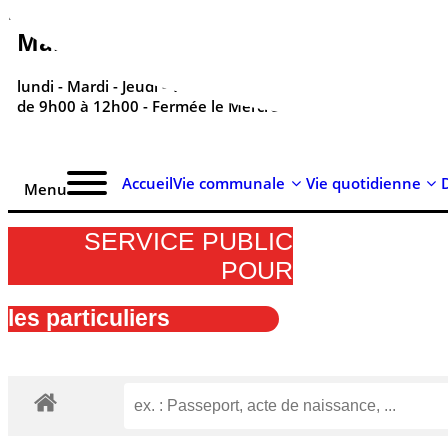
contenu
principal
Mairie de Réville - ses horaires
lundi - Mardi - Jeudi - Vendredi - Samedi
de 9h00 à 12h00 - Fermée le Mercredi
Accueil
Vie communale
Vie quotidienne
Menu
SERVICE PUBLIC
POUR​
les particuliers