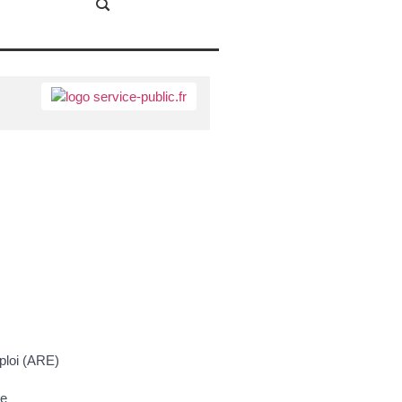
mploi (ARE)
se