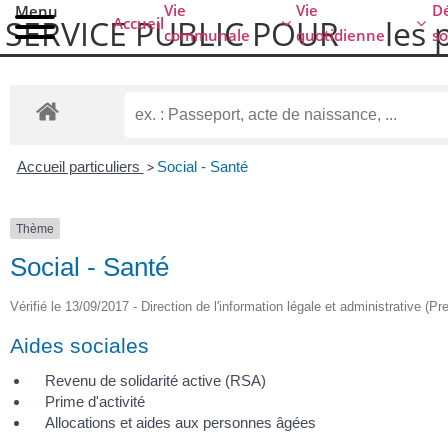
Vie
Vie
Dé
Menu
SERVICE PUBLIC POUR​
les 
Accueil
communale
quotidienne
so
Accueil particuliers
>
Social - Santé
Thème
Social - Santé
Vérifié le 13/09/2017 - Direction de l'information légale et administrative (Pr
Aides sociales
Revenu de solidarité active (RSA)
Prime d'activité
Allocations et aides aux personnes âgées