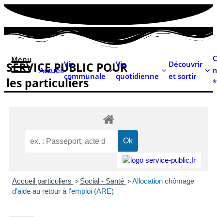
contenu
principal
C
Menu
Vie
Vie
Découvrir
SERVICE PUBLIC POUR​
Accueil
m
communale
quotidienne
et sortir
les particuliers
*
Accueil particuliers
>
Social - Santé
>
Allocation chômage
d'aide au retour à l'emploi (ARE)