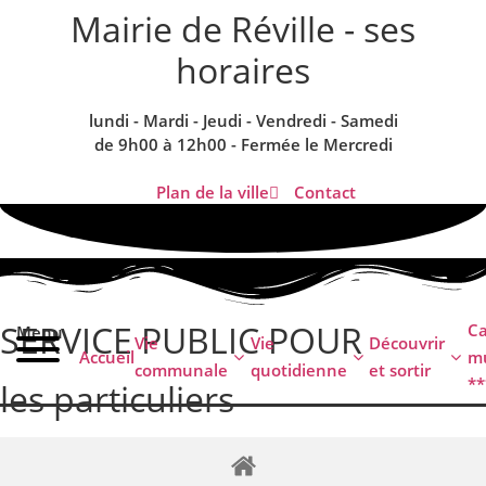
contenu
Mairie de Réville - ses
principal
horaires
lundi - Mardi - Jeudi - Vendredi - Samedi
de 9h00 à 12h00 - Fermée le Mercredi
Plan de la ville
Contact
SERVICE PUBLIC POUR​
C
Menu
Vie
Vie
Découvrir
Accueil
mu
communale
quotidienne
et sortir
**
les particuliers