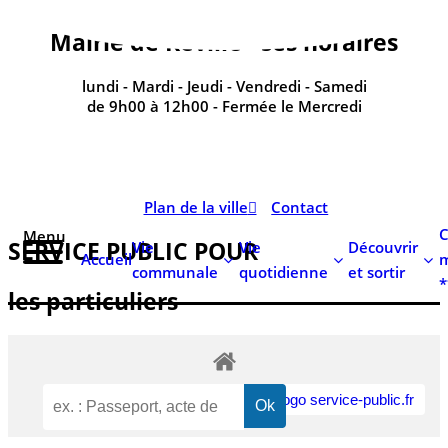
contenu
principal
Mairie de Réville - ses horaires
lundi - Mardi - Jeudi - Vendredi - Samedi
de 9h00 à 12h00 - Fermée le Mercredi
Plan de la ville
Contact
C
Menu
SERVICE PUBLIC POUR​
Vie
Vie
Découvrir
Accueil
m
communale
quotidienne
et sortir
*
les particuliers