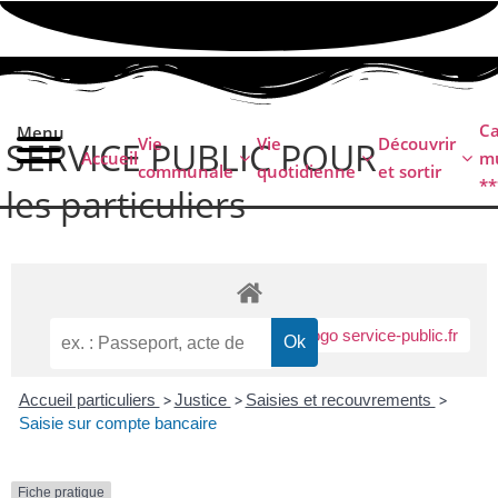
contenu
principal
C
Menu
Vie
Vie
Découvrir
SERVICE PUBLIC POUR​
Accueil
mu
communale
quotidienne
et sortir
**
les particuliers
Accueil particuliers
>
Justice
>
Saisies et recouvrements
>
Saisie sur compte bancaire
Fiche pratique